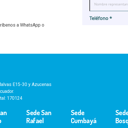
críbenos a WhatsApp o
alvas E15-30 y Azucenas
cuador.
tal: 170124
San
Sede San
Sede
Sede
o
Rafael
Cumbayá
Bos