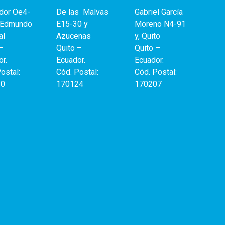
ndor Oe4-
De las
Malvas
Gabriel García
 Edmundo
E15-30 y
Moreno N4-91
al
Azucenas
y, Quito
–
Quito –
Quito –
r.
Ecuador.
Ecuador.
ostal:
Cód. Postal:
Cód. Postal:
10
170124
170207