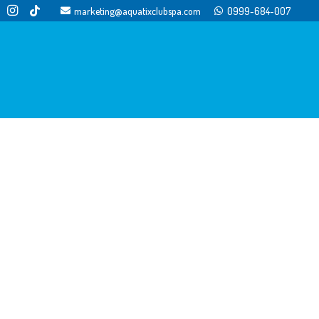
marketing@aquatixclubspa.com
0999-684-007
cios Para Niños
ción Recreativa Para Niños