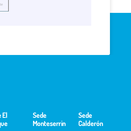
 El
Sede
Sede
que
Monteserrin
Calderón