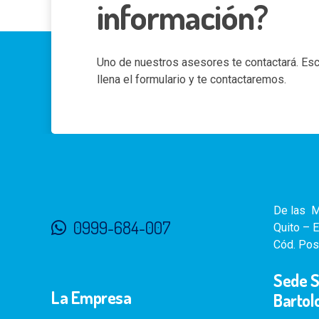
información?
Uno de nuestros asesores te contactará. Es
llena el formulario y te contactaremos.
De las
M
0999-684-007
Quito – E
Cód. Pos
Sede 
La Empresa
Bartol