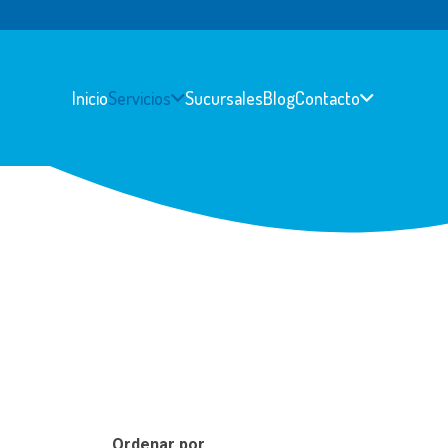
Inicio
Servicios
Sucursales
Blog
Contacto
S
S
Es
Na
Ini
Ini
Ordenar por